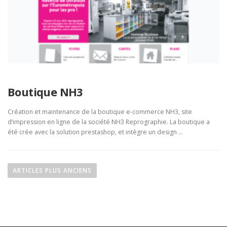
Boutique NH3
Création et maintenance de la boutique e-commerce NH3, site
d’impression en ligne de la société NH3 Reprographie. La boutique a
été crée avec la solution prestashop, et intègre un design …
N
a
ARTICLES PLUS ANCIENS
v
i
g
a