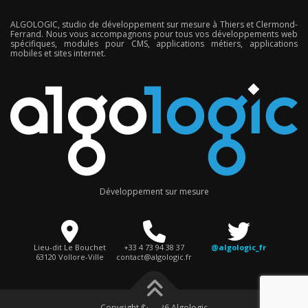
t
ALGOLOGIC, studio de développement sur mesure à Thiers et Clermond-
i
Ferrand. Nous vous accompagnons pour tous vos développements web
spécifiques, modules pour CMS, applications métiers, applications
o
mobiles et sites internet.
n
d
e
s
a
r
t
i
Développement sur mesure
c
l
e
Lieu-dit Le Bouchet
+33 4 73 94 38 37
@algologic_fr
63120 Vollore-Ville
contact@algologic.fr
s
Copyright © 2026 Algologic