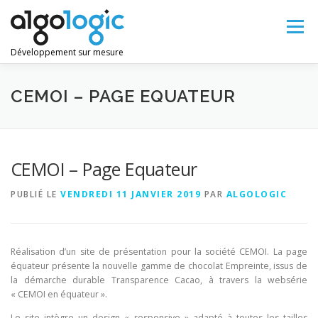
Aller
au
Menu
contenu
Développement sur mesure
LANGUE :
CEMOI – PAGE EQUATEUR
CEMOI – Page Equateur
PUBLIÉ LE
VENDREDI 11 JANVIER 2019
PAR
ALGOLOGIC
Réalisation d’un site de présentation pour la société CEMOI. La page
équateur présente la nouvelle gamme de chocolat Empreinte, issus de
la démarche durable Transparence Cacao, à travers la websérie
« CEMOI en équateur ».
Le site intègre un design « responsive » adapté à toutes les tailles