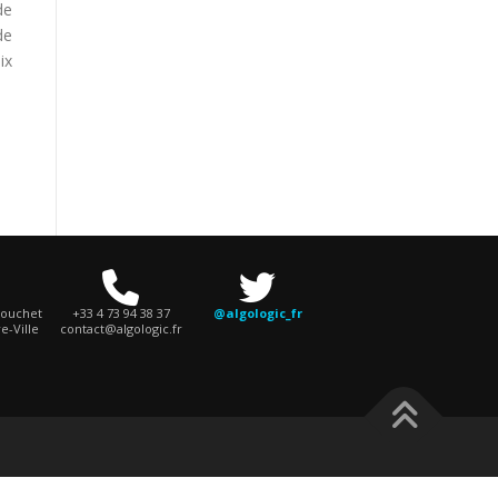
de
de
ix
Bouchet
+33 4 73 94 38 37
@algologic_fr
e-Ville
contact@algologic.fr