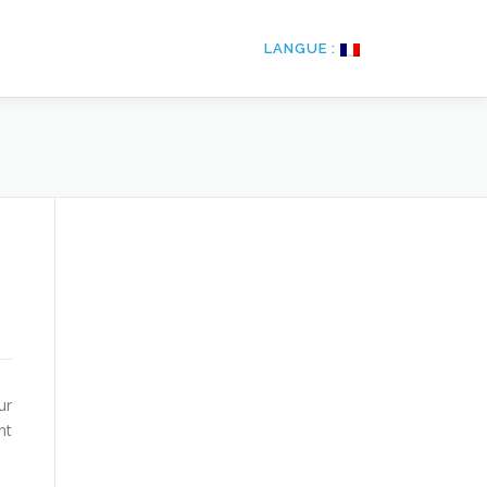
LANGUE :
ur
nt