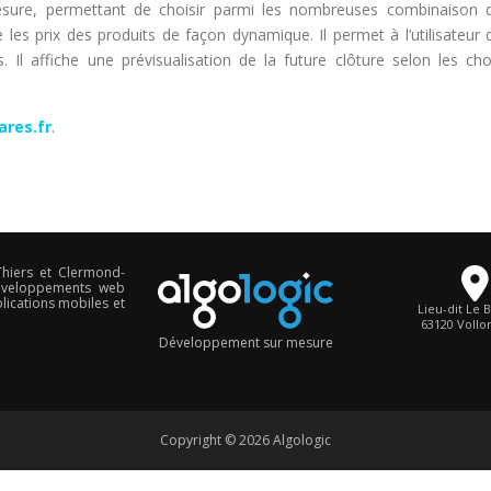
ure, permettant de choisir parmi les nombreuses combinaison 
les prix des produits de façon dynamique. Il permet à l’utilisateur 
Il affiche une prévisualisation de la future clôture selon les cho
ares.fr
.
hiers et Clermond-
éveloppements web
lications mobiles et
Lieu-dit Le 
63120 Vollor
Développement sur mesure
Copyright © 2026 Algologic