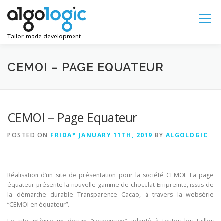
Skip
to
Menu
content
Tailor-made development
LANGUAGE:
CEMOI – PAGE EQUATEUR
CEMOI – Page Equateur
POSTED ON
FRIDAY JANUARY 11TH, 2019
BY
ALGOLOGIC
Réalisation d’un site de présentation pour la société CEMOI. La page
équateur présente la nouvelle gamme de chocolat Empreinte, issus de
la démarche durable Transparence Cacao, à travers la websérie
“CEMOI en équateur”.
Le site intègre un design “responsive” adapté à toutes les tailles