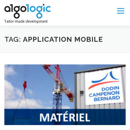
Skip
to
Menu
content
Tailor-made development
LANGUAGE:
TAG:
APPLICATION MOBILE